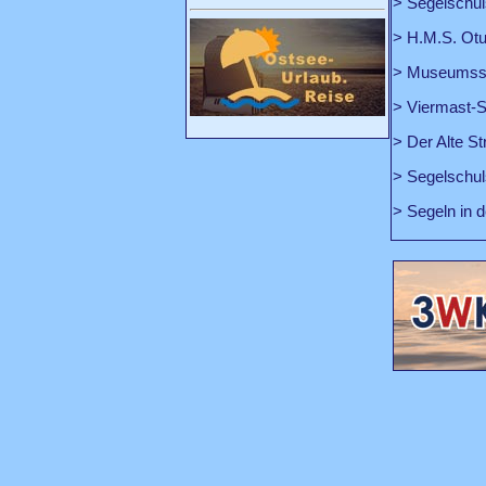
>
Segelschul
> H.M.S. Ot
> Museumssch
> Viermast-S
>
Der Alte 
>
Segelschuls
>
Segeln in 