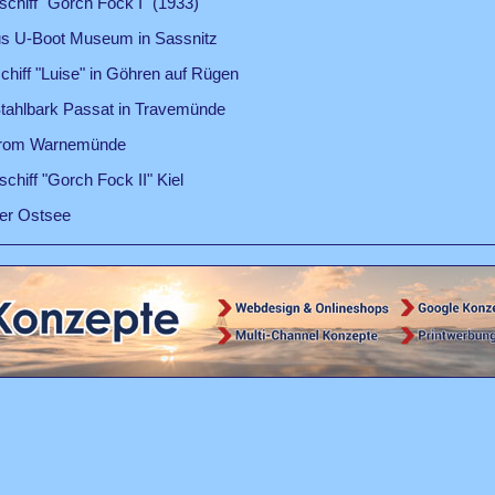
schiff "Gorch Fock I" (1933)
us U-Boot Museum in Sassnitz
iff "Luise" in Göhren auf Rügen
tahlbark Passat in Travemünde
Strom Warnemünde
chiff "Gorch Fock II" Kiel
der Ostsee