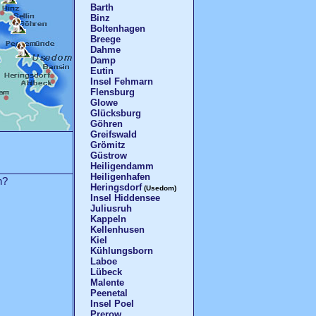
Barth
Binz
Boltenhagen
Breege
Dahme
Damp
Eutin
Insel Fehmarn
Flensburg
Glowe
Glücksburg
Göhren
Greifswald
Grömitz
Güstrow
Heiligendamm
Heiligenhafen
n?
Heringsdorf
(Usedom)
Insel Hiddensee
Juliusruh
Kappeln
Kellenhusen
Kiel
Kühlungsborn
Laboe
Lübeck
Malente
Peenetal
Insel Poel
Prerow