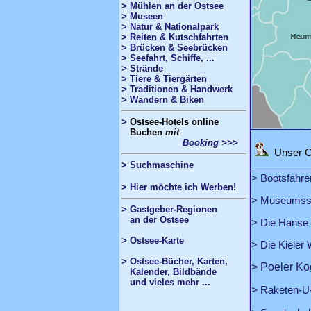
> Mühlen an der Ostsee
> Museen
> Natur & Nationalpark
> Reiten & Kutschfahrten
> Brücken & Seebrücken
> Seefahrt, Schiffe, ...
> Strände
> Tiere & Tiergärten
> Traditionen & Handwerk
> Wandern & Biken
>
Ostsee
-Hotels online
Buchen
mit
Booking >>>
Unser Ol
>
Suchmaschine
> Bootsfahre
> Hier möchte ich Werben!
>
Museumssc
> Gastgeber-Regionen
an der Ostsee
>
Die Hanse 
> Ostsee-Karte
>
Die Kieler
> Ostsee-Bücher, Karten,
> Poeler K
Kalender, Bildbände
und vieles mehr ...
>
Raketen-U