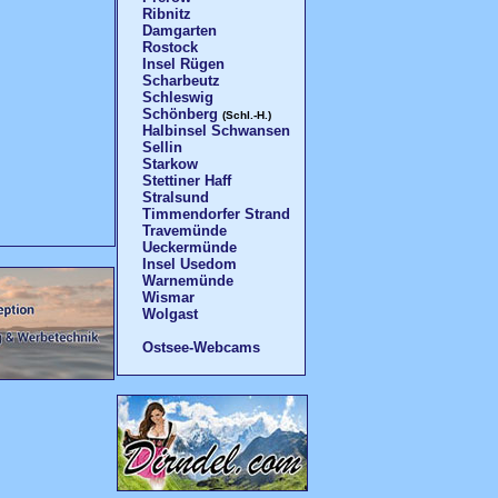
Ribnitz
Damgarten
Rostock
Insel Rügen
Scharbeutz
Schleswig
Schönberg
(Schl.-H.)
Halbinsel Schwansen
Sellin
Starkow
Stettiner Haff
Stralsund
Timmendorfer Strand
Travemünde
Ueckermünde
Insel Usedom
Warnemünde
Wismar
Wolgast
Ostsee-Webcams