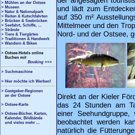
der angesagten touristi
> Mühlen an der Ostsee
und lädt zum Entdecken
> Museen
> Natur & Nationalpark
auf 350 m² Ausstellung
> Reiten & Kutschfahrten
> Brücken & Seebrücken
Mittelmeer und den Trop
> Seefahrt, Schiffe, ...
> Strände
Nord- und der Ostsee, g
> Tiere & Tiergärten
> Traditionen & Handwerk
> Wandern & Biken
>
Ostsee
-Hotels online
Buchen
mit
Booking >>>
>
Suchmaschine
> Hier möchte ich Werben!
> Gastgeber-Regionen
Direkt an der Kieler För
an der Ostsee
das 24 Stunden am Ta
> Ostsee-Karte
einer Seehundgruppe,
> Ostsee-Bücher, Karten,
Kalender, Bildbände
beobachtet werden ka
und vieles mehr ...
natürlich die Fütterun