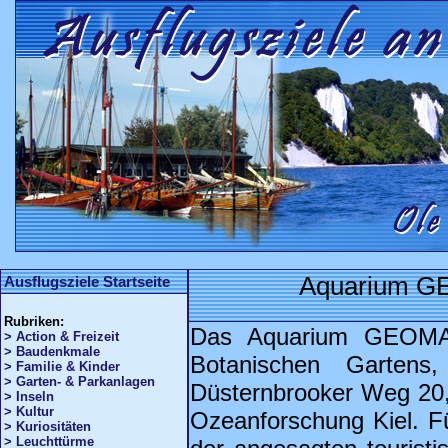
Aquarium GE
Ausflugsziele Startseite
Rubriken:
Das Aquarium GEOMAR
> Action & Freizeit
> Baudenkmale
Botanischen Gartens
> Familie & Kinder
> Garten- & Parkanlagen
Düsternbrooker Weg 20,
> Inseln
> Kultur
Ozeanforschung Kiel. Fü
> Kuriositäten
> Leuchttürme