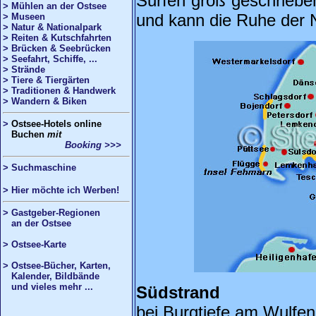
Surfen groß geschrieben
> Mühlen an der Ostsee
und kann die Ruhe der 
> Museen
> Natur & Nationalpark
> Reiten & Kutschfahrten
> Brücken & Seebrücken
> Seefahrt, Schiffe, ...
> Strände
> Tiere & Tiergärten
> Traditionen & Handwerk
> Wandern & Biken
>
Ostsee
-Hotels online
Buchen
mit
Booking >>>
>
Suchmaschine
> Hier möchte ich Werben!
> Gastgeber-Regionen
an der Ostsee
> Ostsee-Karte
> Ostsee-Bücher, Karten,
Kalender, Bildbände
und vieles mehr ...
Südstrand
bei Burgtiefe am Wulfen