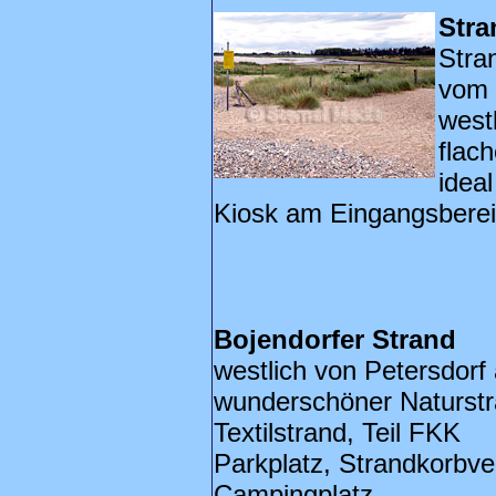
Stra
Stra
vom 
west
flac
ideal
Kiosk am Eingangsberei
Bojendorfer Strand
westlich von Petersdorf
wunderschöner Naturstr
Textilstrand, Teil FKK
Parkplatz, Strandkorbve
Campingplatz