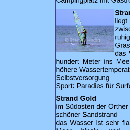
Campingplatz mit Gastro
Stra
lieg
zwis
ruhi
Gras
das 
hundert Meter ins Meer
höhere Wassertemperatu
Selbstversorgung
Sport: Paradies für Surf
Strand Gold
im Südosten der Orther
schöner Sandstrand
das Wasser ist sehr fl