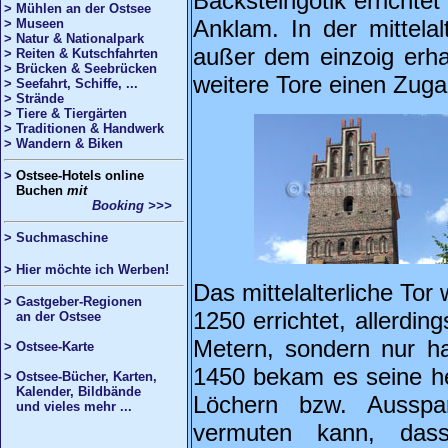
Backsteingotik errichte
> Mühlen an der Ostsee
Anklam. In der mittela
> Museen
> Natur & Nationalpark
außer dem einzoig erha
> Reiten & Kutschfahrten
> Brücken & Seebrücken
weitere Tore einen Zug
> Seefahrt, Schiffe, ...
> Strände
> Tiere & Tiergärten
> Traditionen & Handwerk
> Wandern & Biken
>
Ostsee
-Hotels online
Buchen
mit
Booking >>>
>
Suchmaschine
> Hier möchte ich Werben!
Das mittelalterliche To
> Gastgeber-Regionen
1250 errichtet, allerdin
an der Ostsee
Metern, sondern nur ha
> Ostsee-Karte
1450 bekam es seine he
> Ostsee-Bücher, Karten,
Kalender, Bildbände
Löchern bzw. Aussp
und vieles mehr ...
vermuten kann, das