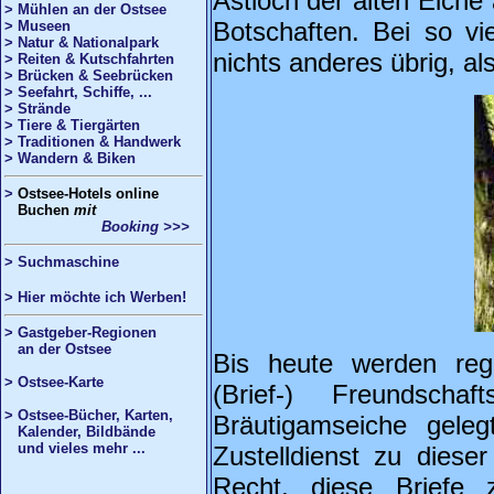
Astloch der alten Eiche
> Mühlen an der Ostsee
Botschaften. Bei so vi
> Museen
> Natur & Nationalpark
nichts anderes übrig, a
> Reiten & Kutschfahrten
> Brücken & Seebrücken
> Seefahrt, Schiffe, ...
> Strände
> Tiere & Tiergärten
> Traditionen & Handwerk
> Wandern & Biken
>
Ostsee
-Hotels online
Buchen
mit
Booking >>>
>
Suchmaschine
> Hier möchte ich Werben!
> Gastgeber-Regionen
an der Ostsee
Bis heute werden rege
> Ostsee-Karte
(Brief-) Freundsch
> Ostsee-Bücher, Karten,
Bräutigamseiche gele
Kalender, Bildbände
und vieles mehr ...
Zustelldienst zu diese
Recht, diese Briefe 