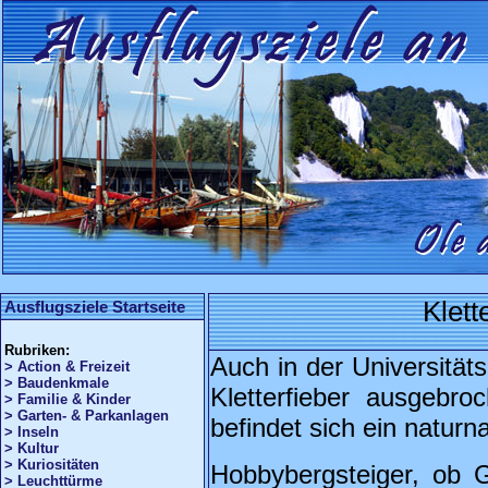
Klett
Ausflugsziele Startseite
Rubriken:
Auch in der Universität
> Action & Freizeit
> Baudenkmale
Kletterfieber ausgebro
> Familie & Kinder
> Garten- & Parkanlagen
befindet sich ein naturn
> Inseln
> Kultur
> Kuriositäten
Hobbybergsteiger, ob G
> Leuchttürme